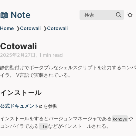
📖 Note
検索
Home
❯
Cotowali
❯
Cotowali
Cotowali
2025年2月27日
1 min read
静的型付けでポータブルなシェルスクリプトを出力するコンパ
イラ。 V言語で実装されている。
インストール
公式ドキュメント
を参照
インストールをするとバージョンマネージャである
や
konryu
コンパイラである
などがインストールされる。
lic