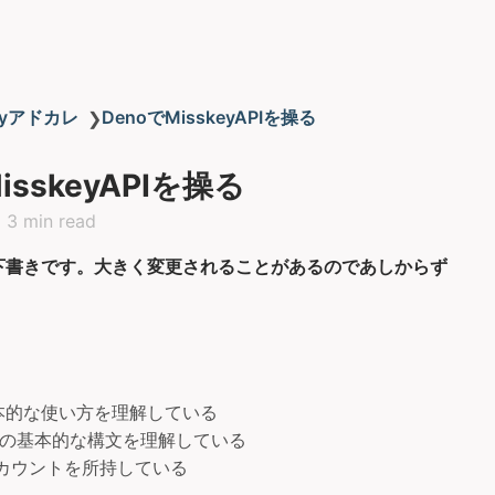
keyアドカレ
DenoでMisskeyAPIを操る
❯
isskeyAPIを操る
3 min read
下書きです。大きく変更されることがあるのであしからず
基本的な使い方を理解している
riptの基本的な構文を理解している
yアカウントを所持している