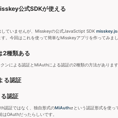
isskey公式SDKが使える
いませんが、Misskeyの公式JavaSctipt SDK
misskey.js
す。今回はこれを使って簡単なMisskeyアプリを作ってみま
は2種類ある
はトークンによる認証とMiAuthによる認証の2種類の方法がありま
よる認証
よる認証
OAuth認証ではなく、独自形式の
MiAuth
という認証形式を使っ
前はOAuthだったらしいです。