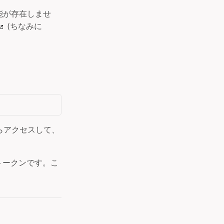
機能が存在しませ
(ちなみに
。
。
らアクセスして、
。
トークンです。こ