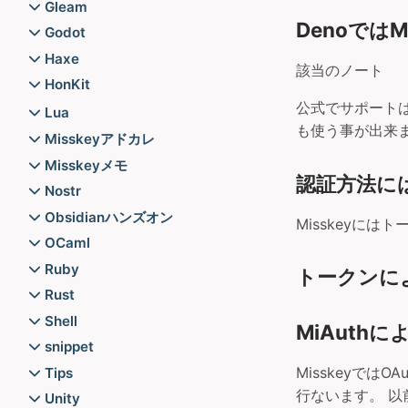
README
Broadway
README
Gleam
もみじちゃんイラスト生成計
DenoではM
ElixirのPlugでGleamを使う
Actor
Godot
画【Part2】
Elixir始めたらとりあえず読んど
elliメモ
README
Haxe
該当のノート
け
Gleam OTP
ハウトゥーGodot征服
Haxeのビルドまとめ
HonKit
GenStage
Gleam Pakeages
README
公式でサポートはして
README
Lua
Mix事始め
LustreとGleezでイケてるフロ
も使う事が出来ま
Fennel
Misskeyアドカレ
Phoenix
ントエンドを作る
README
DenoでMisskeyAPIを操る
README
Misskeyメモ
nakaiメモ
認証方法に
Teal
tips
README
Process
Nostr
ビヘイビア
ディレクトリ構成
README
NIP-01
Obsidianハンズオン
Misskeyに
マクロ
認証
Supervisor
README
Obsidianを使ってみよう
OCaml
起動
Task
OCamlでCLIツールを作りたい
Ruby
トークンに
Tips
README
README
Rust
Wisp
RubyでNeovimプラグインを書
Travis CIを使ってRustでバイナ
Shell
逆引きGleam
MiAuthに
く
リ配布したい
Shrsを使ってみた
snippet
BERT Q&A
Misskeyでは
Tips
GoでCLI兼ライブラリを作る
行ないます。 以
Keybaseとgpg-preset-
Unity