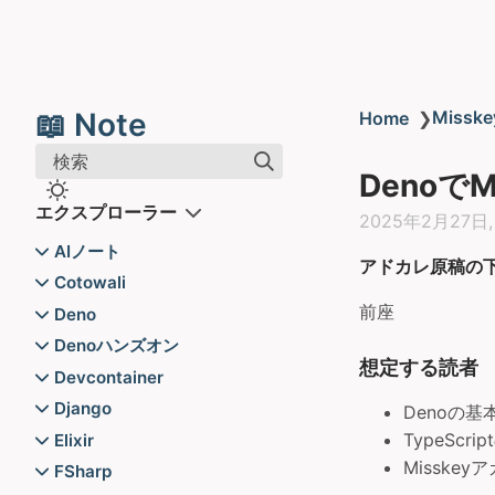
📖 Note
Miss
Home
❯
検索
DenoでM
エクスプローラー
2025年2月27日
AIノート
アドカレ原稿の
So-vits-svc&RVC
Cotowali
README
前座
Cotowali
Stable Diffusion
Deno
So-vits-svc
AIノート
README
deno_tui使い方メモ
Denoハンズオン
想定する読者
PaperSpaceでLoRAを使っ
Packages
Denoの環境構築
Devcontainer
たら学習を行う
README
Denoハンズオン
README
Django
Denoの
プロンプトメモ
Denoハンズオン例題
コンテナの構築
README
TypeSc
Elixir
もみじちゃんイラスト生成計
簡単TypeScript入門
プロジェクトとApps
Misske
programs
FSharp
画【Part1】