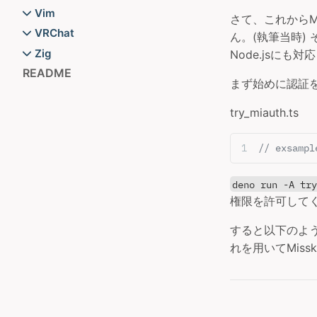
MiAuth
passphraseで良い感じにコミ
AnimeToolbox
Vim
さて、これからMi
Nim メタプロ
ットを署名する
MMDアニメーションメモ
dpp.vimをLuaで設定する
VRChat
ん。(執筆当時)
NixOSのSonicPiで音を出す
NixOSでxremapをセットアップ
README
init.lua大掃除
README
Zig
Node.jsに
README
する
トゥーンレンダリング
LispでNeovimプラグインを書
Tolass_custom
Zig
README
Spotify APIの認証方法
ryeを使ったDjangoセットアッ
まず始めに認証
きたい
VRCで外部通信
Zigのstd.cryptoをNimで呼び出
エンカする際にやったほうがい
プ
VimConf TinyのLTについて
Webカメラでフルトラッキング
したかった
try_miauth.ts
いと思ったこと
Sopsでクレデンシャルを管理す
World
例外処理
中国語メモ
る
アバターのQuest対応
言語モデルを自作する方法 by
// exsam
venvと使ったDjangoセットア
ワールド自作
ChatGPT
ップ
衣装の着せ替え
deno run -A tr
wrangler-actionが使えない問
権限を許可してく
題をNixで解決する
すると以下のよ
れを用いてMiss