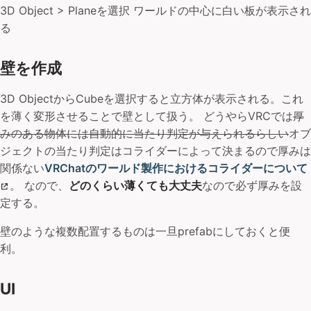
3D Object > Planeを選択 ワールドの中心に白い板が表示され
る
壁を作成
3D ObjectからCubeを選択すると立方体が表示される。これ
を薄く変形させることで壁として扱う。 どうやらVRCでは
厚
みのある物体には自動的に当たり判定が与えられるらしい
オブ
ジェクトの当たり判定はコライダーによって決まるので厚みは
関係ない
VRChatのワールド製作におけるコライダーについて
。 なので、
どのくらい薄くても大丈夫
なので必ず厚みを設
定する。
壁のような複数配置するものは一旦prefabにしておくと便
利。
UI