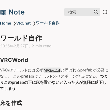
📖 Note
検索
ワールド自作
Home
❯
VRChat
❯
ワールド自作
2025年2月27日
2 min read
VRCWorld
VRCのワールドには必ず
と呼ばれるprefabが必要に
VRCWorld
なる。 このprefabはワールドのリスポーン地点になる。
つま
りこのprefabの下に床を置かないと入った人が無限に落下し
てしまう
床を作成